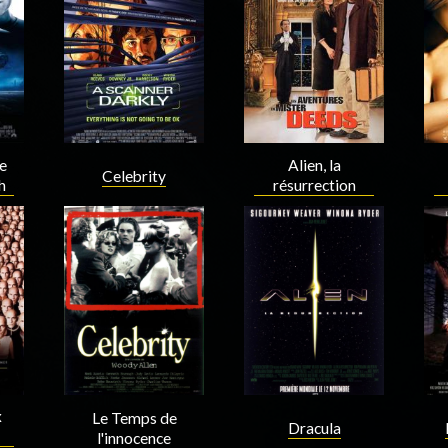
Acteur
Acteur
Alien, la
e
Celebrity
résurrection
h
Acteur
Acteur
x
Le Temps de
Dracula
l'innocence