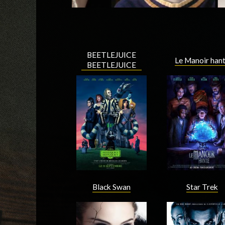
BEETLEJUICE
Le Manoir han
BEETLEJUICE
Black Swan
Star Trek