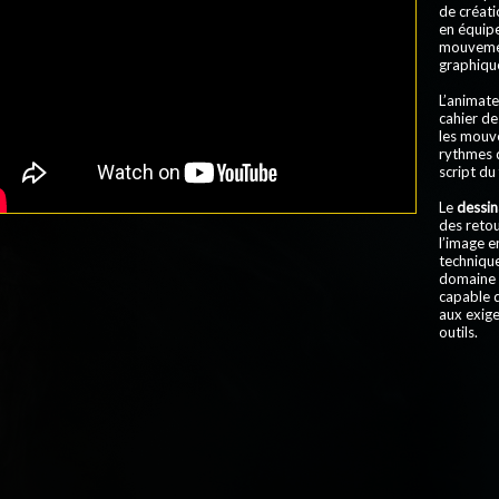
de créati
en équipe.
mouvement
graphiqu
L’animate
cahier de
les mouve
rythmes 
script du 
Le
dessin
des retou
l’image 
technique
domaine d
capable d
aux exige
outils.