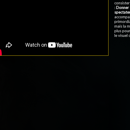
consister
:
Donner d
spectate
accompag
primordia
mais la m
plus pour
le visuel