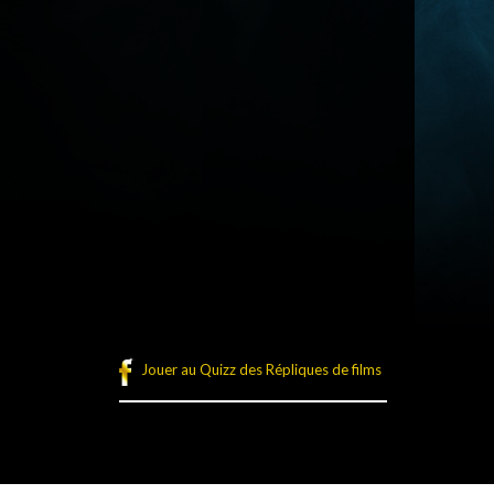
Jouer au Quizz des Répliques de films
légales
Plan du site
Connexion