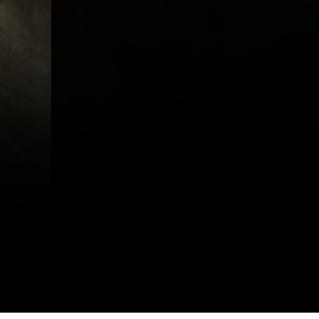
A propos
Métiers
Act