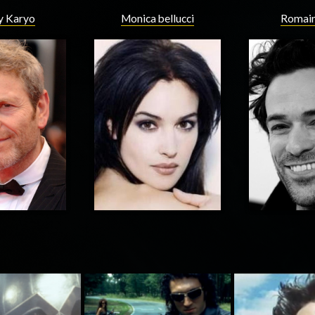
y Karyo
Monica bellucci
Romain