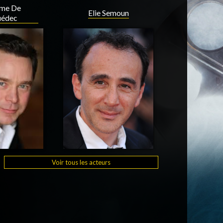
ume De
Elie Semoun
uédec
Voir tous les acteurs