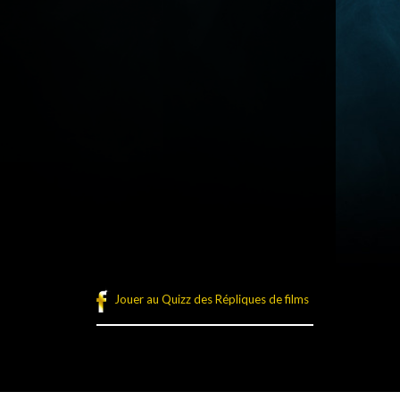
Jouer au Quizz des Répliques de films
légales
Plan du site
Connexion