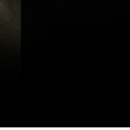
A propos
Métiers
Act