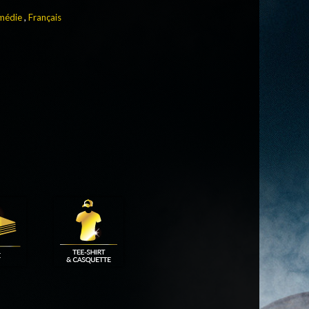
médie
,
Français