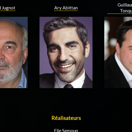
Guilla
 Jugnot
Ary Abittan
Tonq
Réalisateurs
Elie Semoun