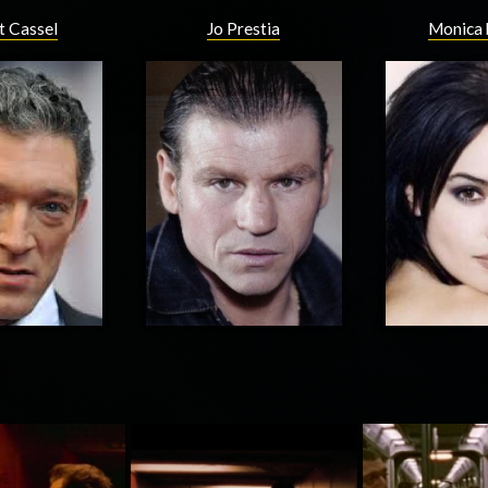
t Cassel
Jo Prestia
Monica 