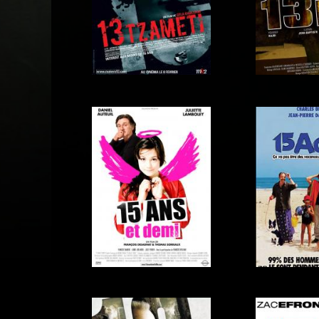
13
13 fan
13 Tzameti
13