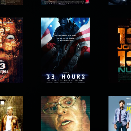
120 battements par
 Orphans
125, rue
minute