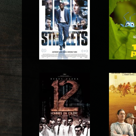
10 Cloverfield Lane
10 jours du 
1001 P
100 Streets