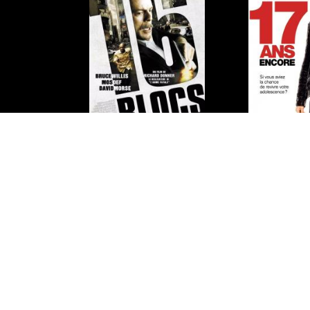
15 ans et demi
15 a
16 blocs
17 ans 