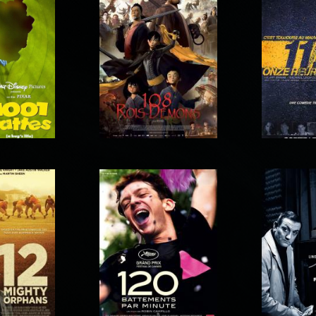
10 jours encore sans
10 Rules 
côté du bien
maman
Ar
11 : 14 
attes
108 Rois-Démons
qua