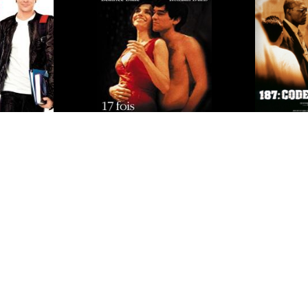
16
oût
15 minutes
17 fois Cécile Cassard
encore
187, co