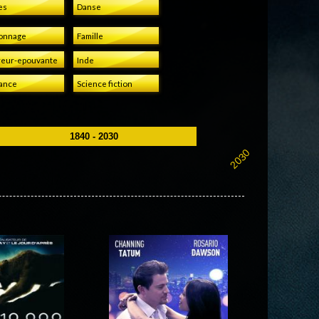
es
Danse
onnage
Famille
eur-epouvante
Inde
ance
Science fiction