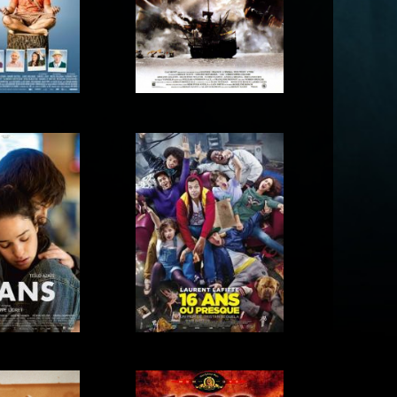
13 Sins
, 13 nuits
 pour aller
1492 : Christophe
ieux
Colomb