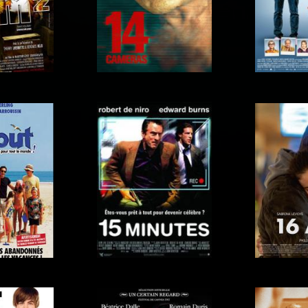
tômes
13 Hours affiche
13 jours
14 Jours
m²
14 Cameras
m