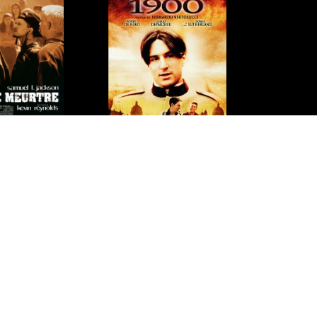
 Ans
16 ans ou presque
de meurtre
1900