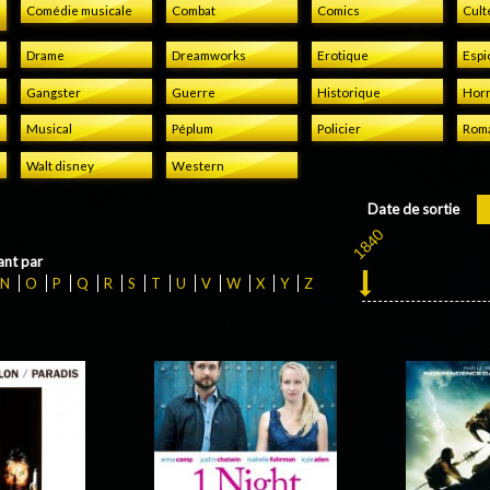
Comédie musicale
Combat
Comics
Cult
Drame
Dreamworks
Erotique
Espi
Gangster
Guerre
Historique
Horr
Musical
Péplum
Policier
Rom
Walt disney
Western
Date de sortie
nt par
N
O
P
Q
R
S
T
U
V
W
X
Y
Z