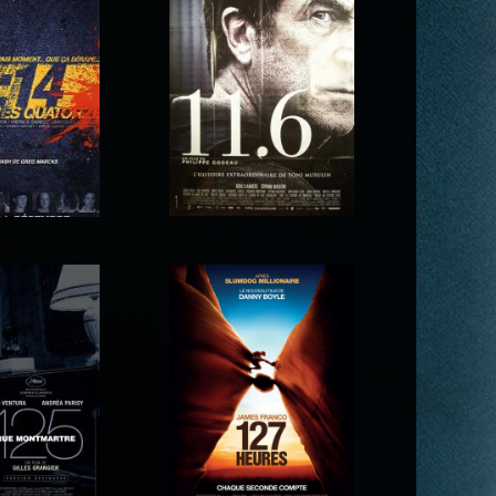
for Sleeping
100 dollars pour un
ound
shérif
onze heures
11.6
torze