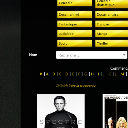
Comédie
Comédie
dramatique
Dessin animé
Documentaire
Fantastique
Français
Judiciaire
Manga
Sport
Thriller
Nom
Rechercher ...
Commença
#
A
B
C
D
E
F
G
H
I
J
K
L
M
Réinitialiser la recherche