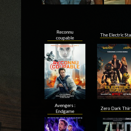
Reconnu
The Electric St
coupable
Avengers :
Zero Dark Thir
Endgame