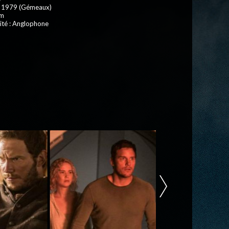
in 1979 (Gémeaux)
 m
ité : Anglophone