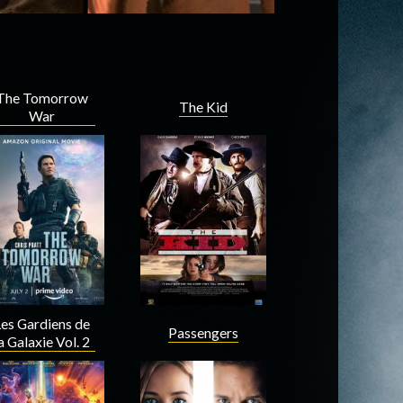
The Tomorrow
The Kid
War
es Gardiens de
Passengers
a Galaxie Vol. 2