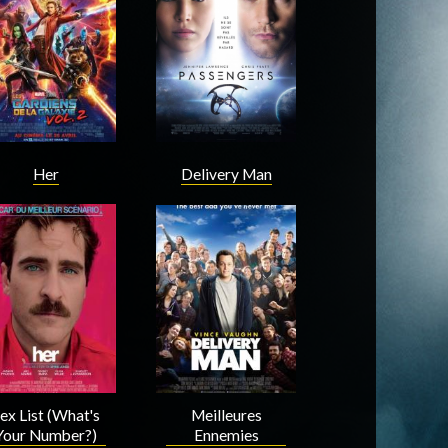
Acteur
Acteur
Her
Delivery Man
Acteur
Acteur
ex List (What's
Meilleures
Your Number?)
Ennemies