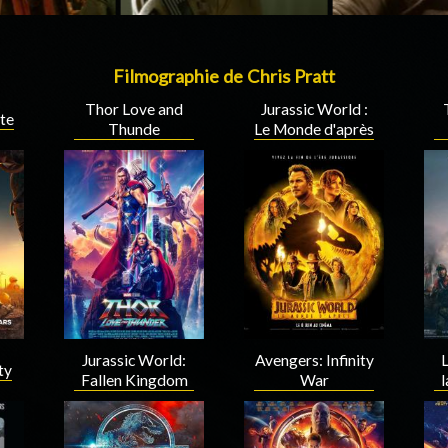
Filmographie de Chris Pratt
Jurassic World :
Thor Love and
ate
Le Monde d'après
Thunde
Jurassic World:
Avengers: Infinity
L
ty
Fallen Kingdom
War
l