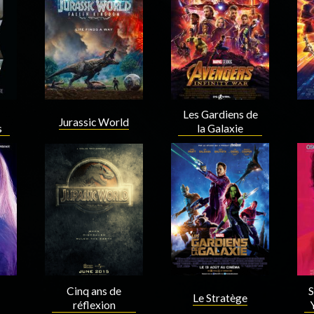
Acteur
Acteur
Les Gardiens de
Jurassic World
s
la Galaxie
Acteur
Acteur
S
Cinq ans de
Le Stratège
réflexion