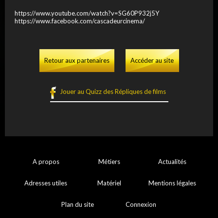
https://www.youtube.com/watch?v=SG60P932j5Y
https://www.facebook.com/cascadeurcinema/
Retour aux partenaires
Accéder au site
Jouer au Quizz des Répliques de films
A propos
Métiers
Actualités
Adresses utiles
Matériel
Mentions légales
Plan du site
Connexion