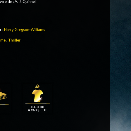
uvre de
: A. J. Quinnell
r :
Harry Gregson-Williams
ame
,
Thriller